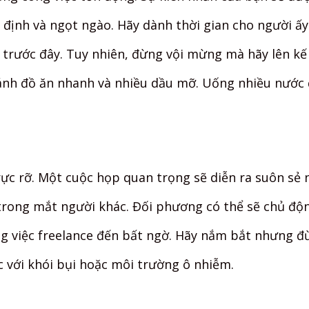
n định và ngọt ngào. Hãy dành thời gian cho người ấ
ư trước đây. Tuy nhiên, đừng vội mừng mà hãy lên kế 
ánh đồ ăn nhanh và nhiều dầu mỡ. Uống nhiều nước đ
ực rỡ. Một cuộc họp quan trọng sẽ diễn ra suôn sẻ 
rong mắt người khác. Đối phương có thể sẽ chủ động
ng việc freelance đến bất ngờ. Hãy nắm bắt nhưng 
c với khói bụi hoặc môi trường ô nhiễm.