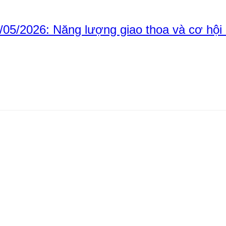
5/2026: Năng lượng giao thoa và cơ hội 
×
Nhấn „
Thích trang
“ để cập nhật tin trên Facebook
của Bạn!