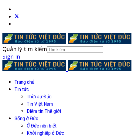
Quản lý tìm kiếm
Sign In
Trang chủ
Tin tức
Thời sự Đức
Tin Việt Nam
Điểm tin Thế giới
Sống ở Đức
Ở Đức nên biết
Khởi nghiệp ở Đức