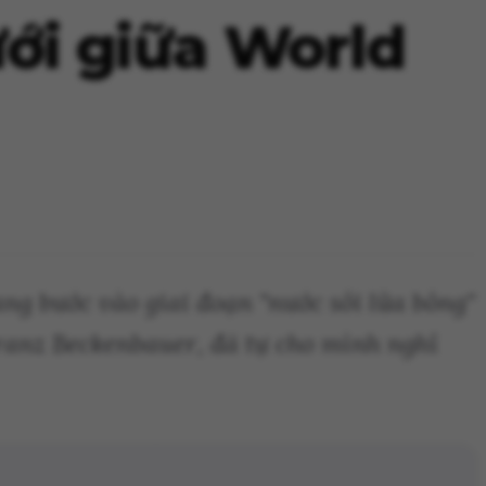
ới giữa World
g bước vào giai đoạn "nước sôi lửa bỏng"
ranz Beckenbauer, đã tự cho mình nghỉ