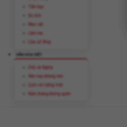
Tiền bạc
Du lịch
Mẹo vặt
Làm mẹ
Cửa sổ Blog
VĂN HÓA VIỆT
Chữ và Nghĩa
Nên hay không nên
Cười với tiếng Việt
Năm tháng không quên