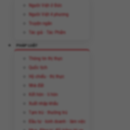
Người Việt ở Đức
Người Việt 4 phương
Truyện ngắn
Tác giả - Tác Phẩm
PHÁP LUẬT
Thông tin thị thực
Quốc tịch
Hộ chiếu - thị thực
Nhà đất
Kết hôn - li hôn
Xuất nhập khẩu
Tạm trú - thường trú
Đầu tư - kinh doanh - làm việc