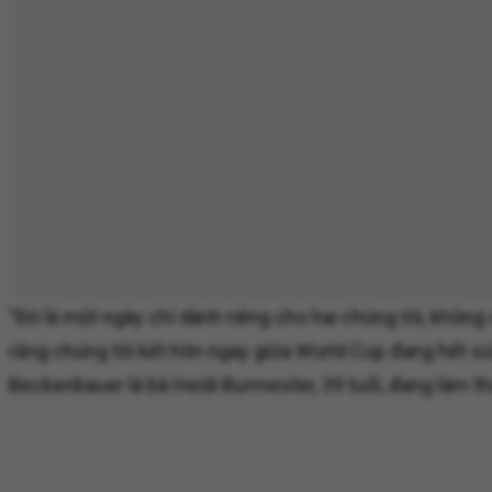
"Đó là một ngày chỉ dành riêng cho hai chúng tôi, không
rằng chúng tôi kết hôn ngay giữa World Cup đang hết sứ
Beckenbauer là bà Heidi Burmester, 39 tuổi, đang làm t