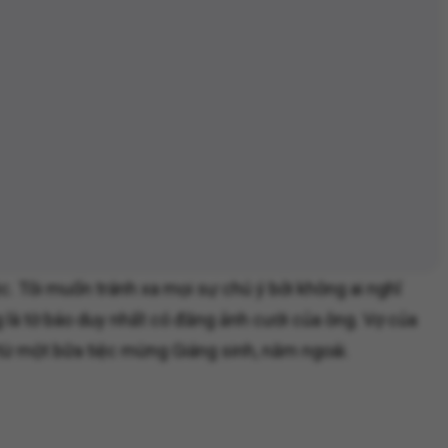
ệc. Tôi muốn tránh xa mọi sự chú ý bởi không ai nghĩ
g là tờ báo duy nhất có đăng ảnh cưới của ông. Vợ của
 từ một bữa tiệc mừng Giáng sinh, năm ngoái.