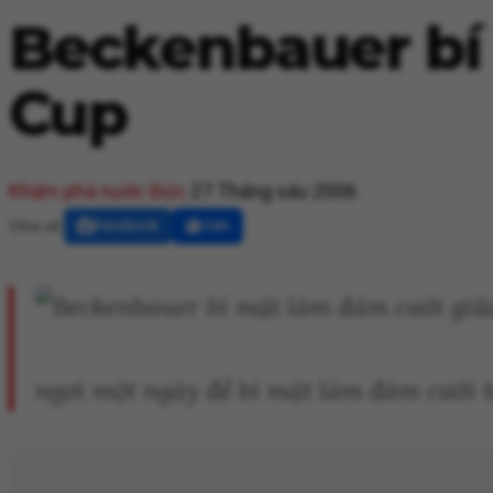
Beckenbauer bí
Cup
Khám phá nước Đức
27 Tháng sáu 2006
Chia sẻ:
Facebook
Zalo
ngơi một ngày để bí mật làm đám cưới t