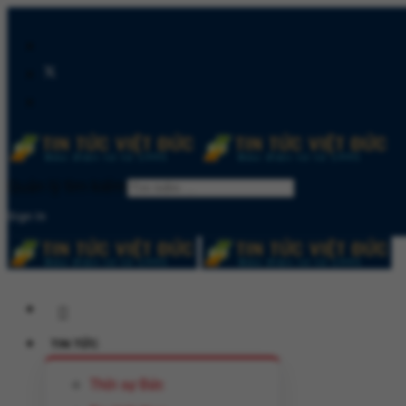
Quản lý tìm kiếm
Sign In
TIN TỨC
Thời sự Đức