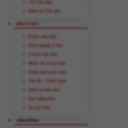
Tin Việt Nam
Điểm tin Thế giới
SỐNG Ở ĐỨC
Ở Đức nên biết
Khởi nghiệp ở Đức
Cơ hội việc làm
Nhân vật và Sự kiện
Khám phá nước Đức
Chế độ - Chính Sách
Dịch vụ miễn phí
Học tiếng Đức
Du học Đức
CỘNG ĐỒNG