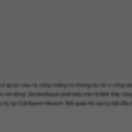
 có áp lực nào cả, cũng chẳng có những rắc rối vì công vi
c sôi động", Beckenbauer phát biểu trên tờ Bild. Đây cũn
hư ký tại CLB Bayern Munich. Mối quan hệ của họ bắt đầu