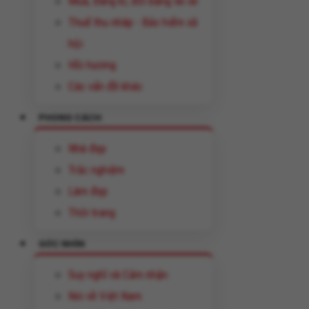
Mua, đăng kí, đổi bằng lái xe
Thuế thu nhâp - Bảo hiểm xã
hội
Hồi hương
Các vấn đề khác
PHONG CÁCH
Nhà đẹp
Trắc nghiệm
Làm đẹp
Thời trang
GÓC NHÌN
Suy nghĩ và Cảm nhận
Nói về Việt Nam