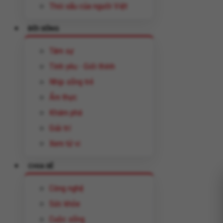
Thói xấu của người Việt
ĐỜI SỐNG
Tâm sự
Tình yêu - Giới thính
Nhịp sống trẻ
Ẩm thực
Khám phá
Giải trí
Xem tử vi
CHIA SẺ
Công nghệ
Sức khỏe
Cuộc sống