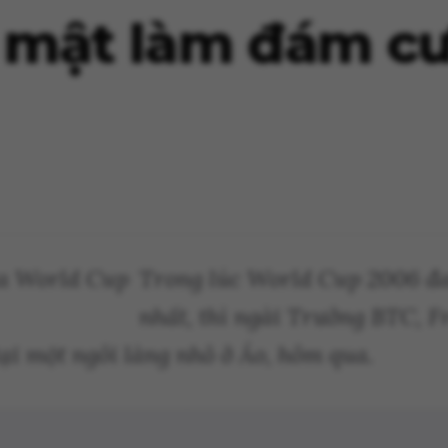
 mật làm đám cư
Trong lúc World Cup 2006 đan
nhất, thì ngài Trưởng BTC, F
ại một ngôi làng nhỏ ở Áo, hôm qua.