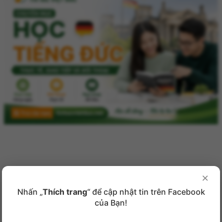
×
Nhấn „
Thích trang
“ để cập nhật tin trên Facebook
của Bạn!