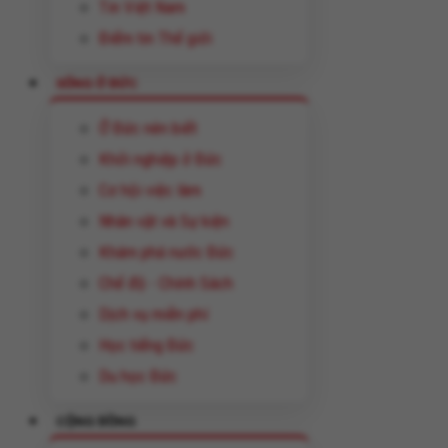
Tin Việt Nam
Điểm tin Thế giới
SỐNG Ở ĐỨC
Ở Đức nên biết
Khởi nghiệp ở Đức
Cơ hội việc làm
Nhân vật và Sự kiện
Khám phá nước Đức
Chế độ - Chính Sách
Dịch vụ miễn phí
Học tiếng Đức
Du học Đức
CỘNG ĐỒNG