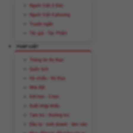
Người Việt ở Đức
Người Việt 4 phương
Truyện ngắn
Tác giả - Tác Phẩm
PHÁP LUẬT
Thông tin thị thực
Quốc tịch
Hộ chiếu - thị thực
Nhà đất
Kết hôn - li hôn
Xuất nhập khẩu
Tạm trú - thường trú
Đầu tư - kinh doanh - làm việc