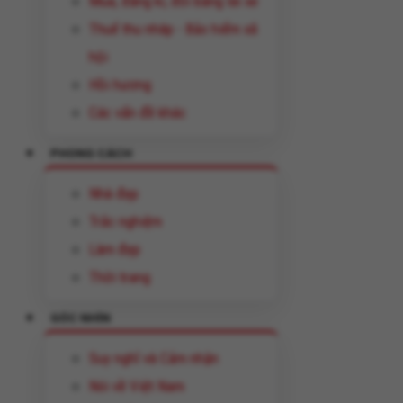
Mua, đăng kí, đổi bằng lái xe
Thuế thu nhâp - Bảo hiểm xã
hội
Hồi hương
Các vấn đề khác
PHONG CÁCH
Nhà đẹp
Trắc nghiệm
Làm đẹp
Thời trang
GÓC NHÌN
Suy nghĩ và Cảm nhận
Nói về Việt Nam