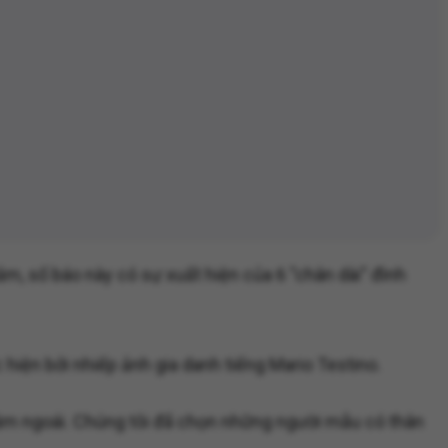
ắm, số báo này có sự xuất hiện của 6 "chân dài" đình
iện bởi nhiếp ảnh gia danh tiếng Mario Testino.
 năm ngoái. Chúng tôi đã chọn những người mẫu có thân