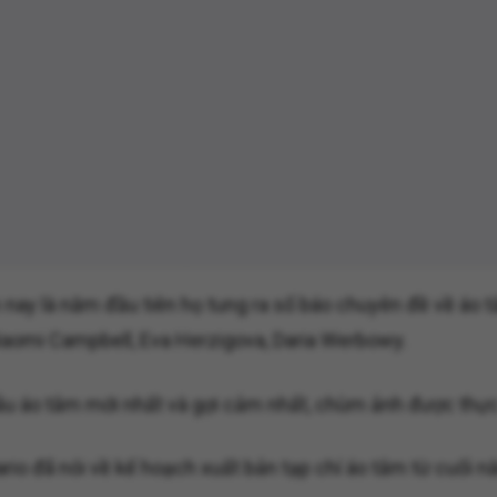
 nay là năm đầu tiên họ tung ra số báo chuyên đề về áo t
 Naomi Campbell, Eva Herzigova, Daria Werbowy.
u áo tắm mới nhất và gợi cảm nhất, chùm ảnh được thực h
Mario đã nói về kế hoạch xuất bản tạp chí áo tắm từ cuối