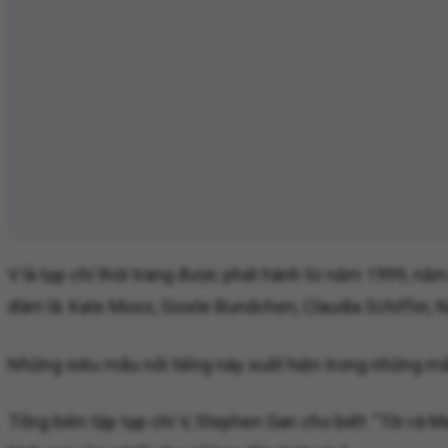
V là tạp chí thời trang được phát hành từ năm 1999, năm
đám là: Kate Moss, Gisele Bundchen, Claudia Schiffer,
Những siêu mẫu nổi tiếng này xuất hiện trong những mẫ
Tổng biên tập tạp chí V, Stephen Gan cho biết: "Tôi và 