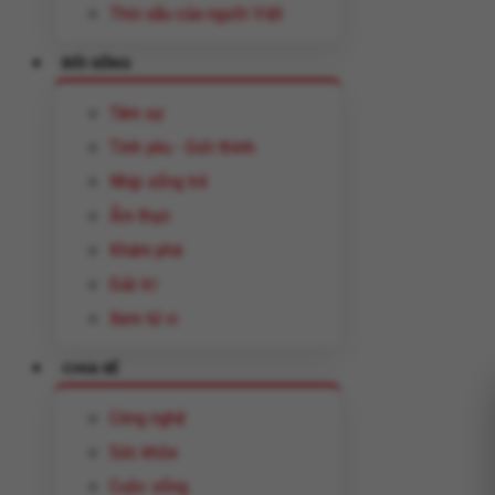
Thói xấu của người Việt
ĐỜI SỐNG
Tâm sự
Tình yêu - Giới thính
Nhịp sống trẻ
Ẩm thực
Khám phá
Giải trí
Xem tử vi
CHIA SẺ
Công nghệ
Sức khỏe
Cuộc sống