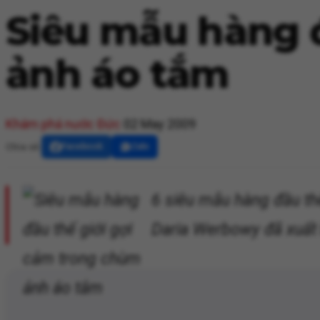
Siêu mẫu hàng 
ảnh áo tắm
Khám phá nước Đức
02 May 2009
Chia sẻ:
Facebook
Zalo
6 siêu mẫu hàng đầu th
Daria Werbowy đã xuất 