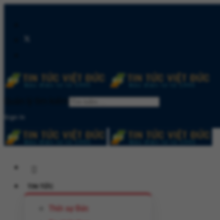
Quản lý tìm kiếm
Sign In
TIN TỨC
Thời sự Đức