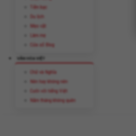
Tiền bạc
Du lịch
Mẹo vặt
Làm mẹ
Cửa sổ Blog
VĂN HÓA VIỆT
Chữ và Nghĩa
Nên hay không nên
Cười với tiếng Việt
Năm tháng không quên