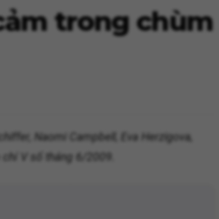
 cảm trong chùm
chiffer, Naomi Campbell, Eva Herzigova,
 chí V số tháng 6/2009.