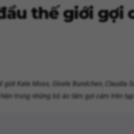
đầu thế giới gợi
ế giới Kate Moss, Gisele Bundchen, Claudia S
hiện trong những bộ áo tắm gợi cảm trên tạp