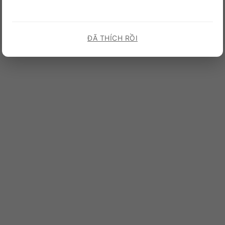
Cửa sổ Blog
ĐÃ THÍCH RỒI