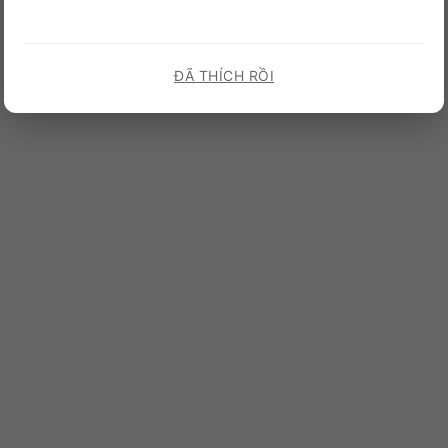
Cửa sổ Blog
ĐÃ THÍCH RỒI