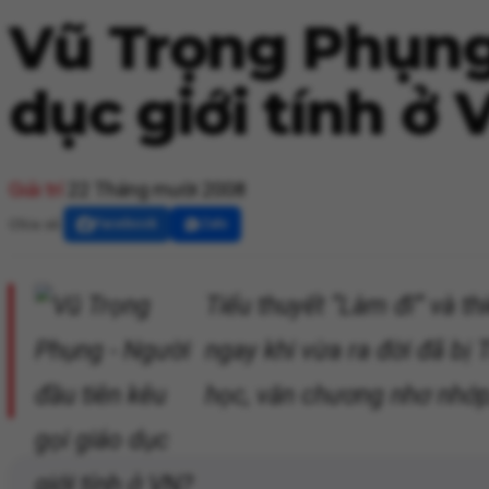
Vũ Trọng Phụng 
dục giới tính ở 
Giải trí
22 Tháng mười 2008
Chia sẻ:
Facebook
Zalo
Tiểu thuyết “Làm đĩ” và 
ngay khi vừa ra đời đã bị
học, văn chương nhơ nhớp