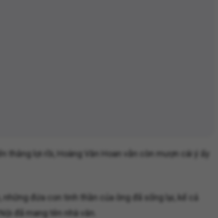
n thắng lợi rồi, Hoàng Văn Hoan vẫn còn mượn cái ý ấy
 những đứa con tinh thần của ông đã sống lại, kể cả
 Nội đã mang tên nhà văn.