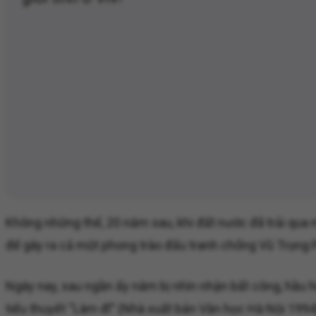
Không những thế, 20 năm sau, khi đất nước đã trải qua
để gây ra cả một phong trào đấu tranh chống Vũ Trọng Ph
Ngày nay, sau ngần ấy năm bị nhìn nhận bất công, hầu h
tiểu thuyết “Làm đĩ” (Nhà xuất bản Văn học Hà Nội 199