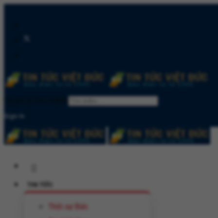
Quản lý tìm kiếm
Sign In
TIN TỨC
Thời sự Đức