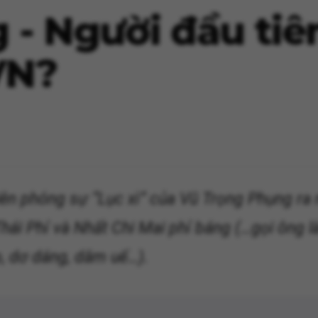
- Người đầu tiên
VN?
thiên phóng sự “Lục xì” của Vũ Trọng Phụng 
 Thái Phỉ và Nhất Chi Mai phỉ báng (…gọi ông 
, dơ dáng, dâm uế…).