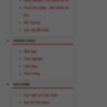
Mua, đăng kí, đổi bằng lái xe
Thuế thu nhâp - Bảo hiểm xã
hội
Hồi hương
Các vấn đề khác
PHONG CÁCH
Nhà đẹp
Trắc nghiệm
Làm đẹp
Thời trang
GÓC NHÌN
Suy nghĩ và Cảm nhận
Nói về Việt Nam