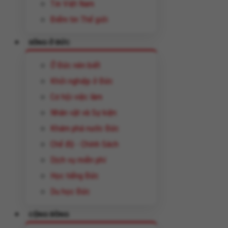
Tin Việt Nam
Điểm tin Thế giới
SỐNG Ở ĐỨC
Ở Đức nên biết
Khởi nghiệp ở Đức
Cơ hội việc làm
Nhân vật và Sự kiện
Khám phá nước Đức
Chế độ - Chính Sách
Dịch vụ miễn phí
Học tiếng Đức
Du học Đức
CỘNG ĐỒNG