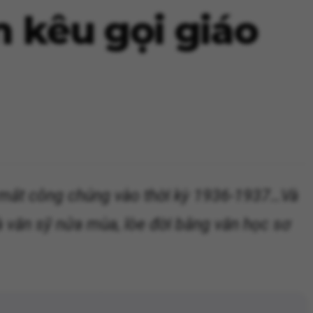
 kêu gọi giáo
ra mắt công chúng vào thời kỳ 1936-1937…Và
là văn sỹ nửa mùa, lòe đời bằng văn học sơ