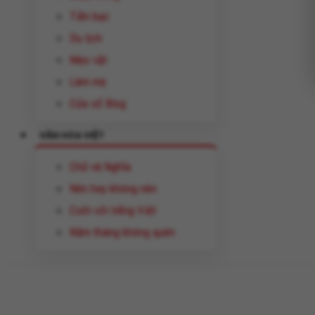
Tiền bạc
Du lịch
Mẹo vặt
Làm mẹ
Cửa sổ Blog
VĂN HÓA VIỆT
Chữ và Nghĩa
Nên hay không nên
Cười với tiếng Việt
Năm tháng không quên