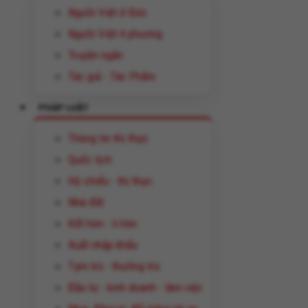
Người Việt ở Đức
Người Việt 4 phương
Truyện ngắn
Tác giả - Tác Phẩm
PHÁP LUẬT
Thông tin thị thực
Quốc tịch
Hộ chiếu - thị thực
Nhà đất
Kết hôn - li hôn
Xuất nhập khẩu
Tạm trú - thường trú
Đầu tư - kinh doanh - làm việc