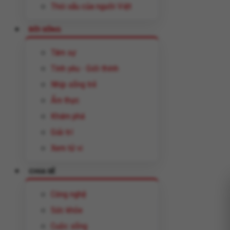
Thói xấu của người Việt
ĐỜI SỐNG
Tâm sự
Tình yêu - Giới thính
Nhịp sống trẻ
Ẩm thực
Khám phá
Giải trí
Xem tử vi
CHIA SẺ
Công nghệ
Sức khỏe
Cuộc sống