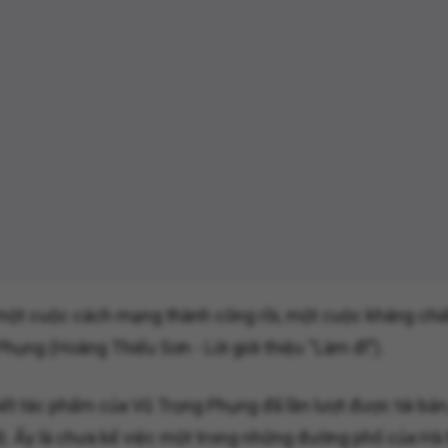
 một cuộc cách mạng thành công rồi, một cuộc kháng chiế
ụng (Hoàng Thiếu Sơn - Lời giới thiệu “Làm đĩ”).
ết tác phẩm của Vũ Trọng Phụng đã lần lượt được tái bản,
4). Ấy là chưa kể việc một trong những đường phố của Hà