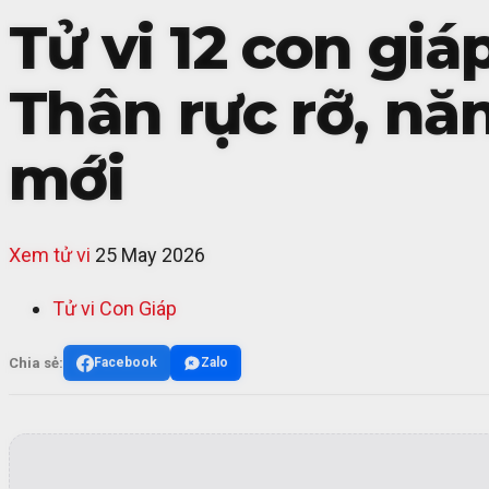
Tử vi 12 con gi
Thân rực rỡ, nă
mới
Xem tử vi
25 May 2026
Tử vi Con Giáp
Chia sẻ:
Facebook
Zalo