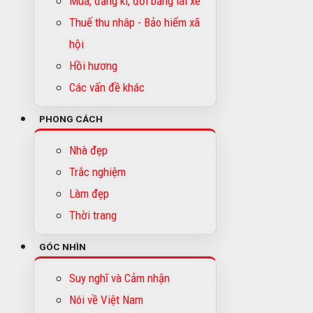
Mua, đăng kí, đổi bằng lái xe
Thuế thu nhâp - Bảo hiểm xã
hội
Hồi hương
Các vấn đề khác
PHONG CÁCH
Nhà đẹp
Trắc nghiệm
Làm đẹp
Thời trang
GÓC NHÌN
Suy nghĩ và Cảm nhận
Nói về Việt Nam