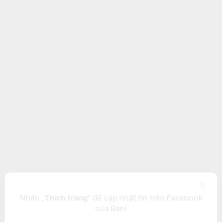
×
Nhấn „
Thích trang
“ để cập nhật tin trên Facebook
của Bạn!