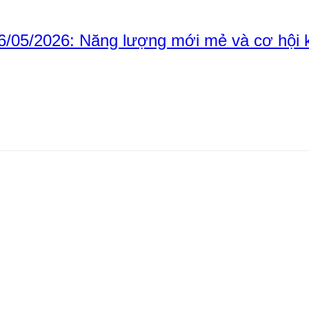
/05/2026: Năng lượng mới mẻ và cơ hội k
×
Nhấn „
Thích trang
“ để cập nhật tin trên Facebook
của Bạn!