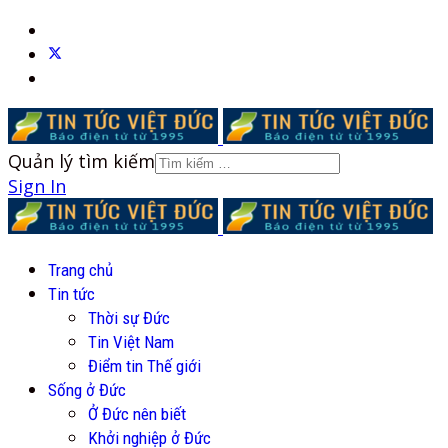
Quản lý tìm kiếm
Sign In
Trang chủ
Tin tức
Thời sự Đức
Tin Việt Nam
Điểm tin Thế giới
Sống ở Đức
Ở Đức nên biết
Khởi nghiệp ở Đức