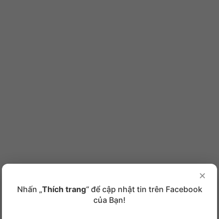
×
Nhấn „
Thích trang
“ để cập nhật tin trên Facebook
của Bạn!