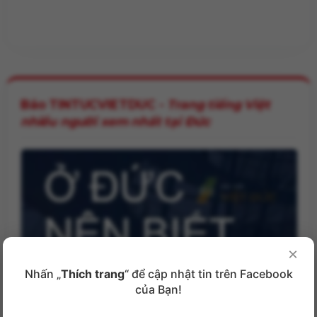
Báo TINTUCVIETDUC -
Trang tiếng Việt
nhiều người xem nhất tại Đức
×
Nhấn „
Thích trang
“ để cập nhật tin trên Facebook
của Bạn!