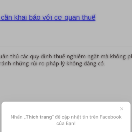
 cần khai báo với cơ quan thuế
tuân thủ các quy định thuế nghiêm ngặt mà không phải
ránh những rủi ro pháp lý không đáng có.
×
Nhấn „
Thích trang
“ để cập nhật tin trên Facebook
của Bạn!