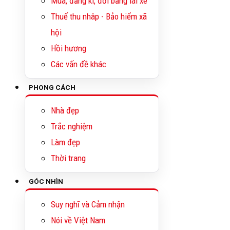
Mua, đăng kí, đổi bằng lái xe
Thuế thu nhâp - Bảo hiểm xã
hội
Hồi hương
Các vấn đề khác
PHONG CÁCH
Nhà đẹp
Trắc nghiệm
Làm đẹp
Thời trang
GÓC NHÌN
Suy nghĩ và Cảm nhận
Nói về Việt Nam