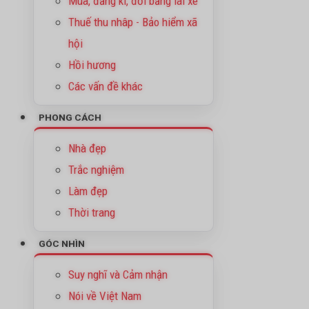
Mua, đăng kí, đổi bằng lái xe
Thuế thu nhâp - Bảo hiểm xã
hội
Hồi hương
Các vấn đề khác
PHONG CÁCH
Nhà đẹp
Trắc nghiệm
Làm đẹp
Thời trang
GÓC NHÌN
Suy nghĩ và Cảm nhận
Nói về Việt Nam