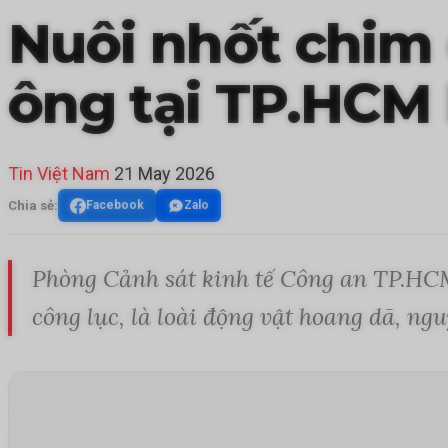
Nuôi nhốt chim 
ông tại TP.HCM 
Tin Việt Nam
21 May 2026
Chia sẻ:
Facebook
Zalo
Phòng Cảnh sát kinh tế Công an TP.HCM
công lục, là loài động vật hoang dã, ng