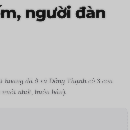
ếm, người đàn
ật hoang dã ở xã Đông Thạnh có 3 con
 nuôi nhốt, buôn bán).