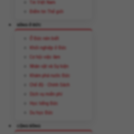
Tin Việt Nam
Điểm tin Thế giới
SỐNG Ở ĐỨC
Ở Đức nên biết
Khởi nghiệp ở Đức
Cơ hội việc làm
Nhân vật và Sự kiện
Khám phá nước Đức
Chế độ - Chính Sách
Dịch vụ miễn phí
Học tiếng Đức
Du học Đức
CỘNG ĐỒNG