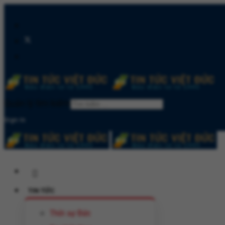
Quản lý tìm kiếm
Sign In
TIN TỨC
Thời sự Đức