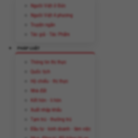
Người Việt ở Đức
Người Việt 4 phương
Truyện ngắn
Tác giả - Tác Phẩm
PHÁP LUẬT
Thông tin thị thực
Quốc tịch
Hộ chiếu - thị thực
Nhà đất
Kết hôn - li hôn
Xuất nhập khẩu
Tạm trú - thường trú
Đầu tư - kinh doanh - làm việc