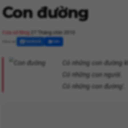
Con đường
Cửa sổ Blog
27 Tháng chín 2010
Chia sẻ:
Facebook
Zalo
Có những con đường kh
Có những con người.
Có những con đường'.