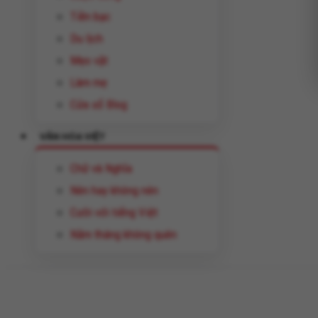
Tiền bạc
Du lịch
Mẹo vặt
Làm mẹ
Cửa sổ Blog
VĂN HÓA VIỆT
Chữ và Nghĩa
Nên hay không nên
Cười với tiếng Việt
Năm tháng không quên