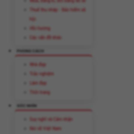
Mua, đăng kí, đổi bằng lái xe
Thuế thu nhâp - Bảo hiểm xã
hội
Hồi hương
Các vấn đề khác
PHONG CÁCH
Nhà đẹp
Trắc nghiệm
Làm đẹp
Thời trang
GÓC NHÌN
Suy nghĩ và Cảm nhận
Nói về Việt Nam