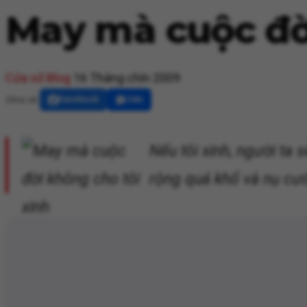
May mà cuộc đời
Cửa sổ Blog
16 Tháng chín 2009
Chia sẻ:
Facebook
Zalo
Nếu tôi xinh, người ta
rộng quá khổ và nụ cười