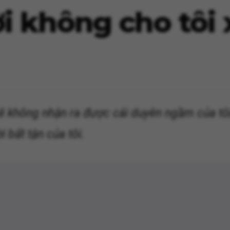
 không cho tôi 
 sẽ không nhận ra được cái duyên ngầm của tô
 bất tận của tôi.