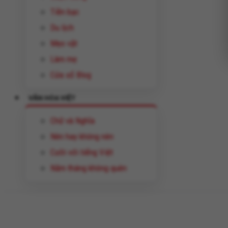
Tiền bạc
Du lịch
Mẹo vặt
Làm mẹ
Cửa sổ Blog
VĂN HÓA VIỆT
Chữ và Nghĩa
Nên hay không nên
Cười với tiếng Việt
Năm tháng không quên