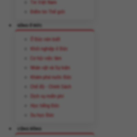
Tin Việt Nam
Điểm tin Thế giới
SỐNG Ở ĐỨC
Ở Đức nên biết
Khởi nghiệp ở Đức
Cơ hội việc làm
Nhân vật và Sự kiện
Khám phá nước Đức
Chế độ - Chính Sách
Dịch vụ miễn phí
Học tiếng Đức
Du học Đức
CỘNG ĐỒNG