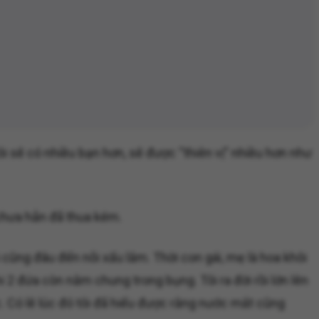
ôi sẽ có nhiều bạn hơn, sẽ được “thiên vị” nhiều hơn như
 chưa hẳn đã thua kém.
 cũng đâu đến nỗi xấu lắm. Thời con gái, mẹ là hoa khôi
 2 đứa còn nằm chung trong bụng. Tôi ra đời rồi lớn lên
óc. Có lẽ lúc đó tôi đã hiểu được rằng nước mắt cũng