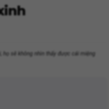
xinh
i, họ sẽ không nhìn thấy được cái miệng