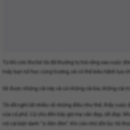
Từ khi còn thơ bé tôi đã thường tự hỏi rằng sao cuộc đờ
mấy bạn nữ học cùng trường, sẽ có thể kiêu hãnh lựa 
Sẽ được những cái này và cả những cái kia, những cái mà 
Tôi đã nghĩ rất nhiều về những điều như thế, thấy cuộc đ
của cả phố. Cả cho đến bây giờ mẹ vẫn đẹp, rất đẹp. Nh
với cái biệt danh “xi đèn đèn”. Khi còn nhỏ đôi lúc tôi t