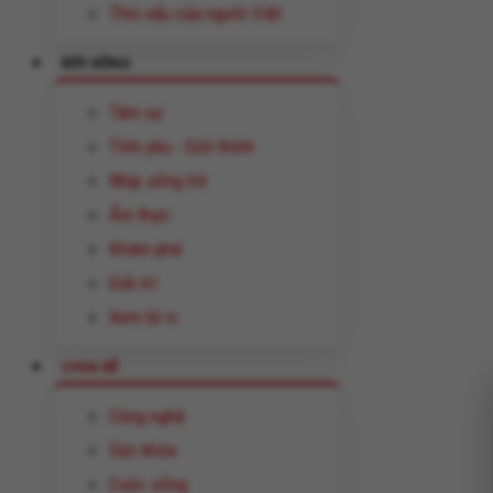
Thói xấu của người Việt
ĐỜI SỐNG
Tâm sự
Tình yêu - Giới thính
Nhịp sống trẻ
Ẩm thực
Khám phá
Giải trí
Xem tử vi
CHIA SẺ
Công nghệ
Sức khỏe
Cuộc sống