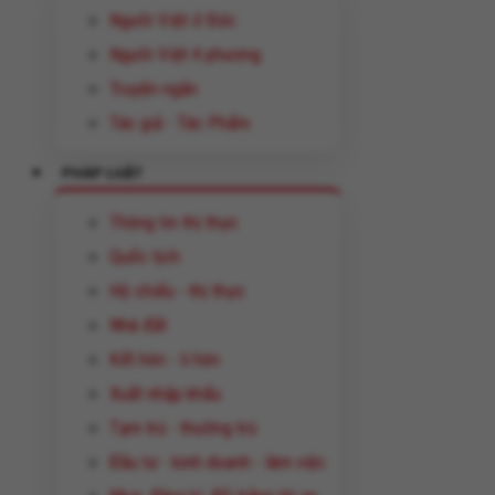
Người Việt ở Đức
Người Việt 4 phương
Truyện ngắn
Tác giả - Tác Phẩm
PHÁP LUẬT
Thông tin thị thực
Quốc tịch
Hộ chiếu - thị thực
Nhà đất
Kết hôn - li hôn
Xuất nhập khẩu
Tạm trú - thường trú
Đầu tư - kinh doanh - làm việc