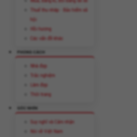
Mua, đăng kí, đổi bằng lái xe
Thuế thu nhâp - Bảo hiểm xã
hội
Hồi hương
Các vấn đề khác
PHONG CÁCH
Nhà đẹp
Trắc nghiệm
Làm đẹp
Thời trang
GÓC NHÌN
Suy nghĩ và Cảm nhận
Nói về Việt Nam