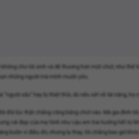
i không cho tôi xinh và dễ thương hơn một chút, như thế t
chọn những người mà mình muốn yêu.
“người xấu” hay bị thiệt thòi, dù nếu xét về tài năng, họ
ời đôi lúc thật chẳng công bằng chút nào. Mà gia đình tôi
ưng cái đẹp của mẹ hình như cậu em trai hưởng hết từ khi
hoáng buồn vì điều đó, nhưng lạ thay, tôi chẳng bao giờ kh