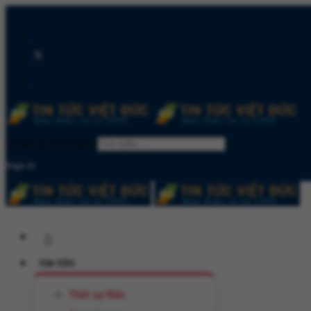
Quản lý tìm kiếm
Sign In
TIN TỨC
Thời sự Đức