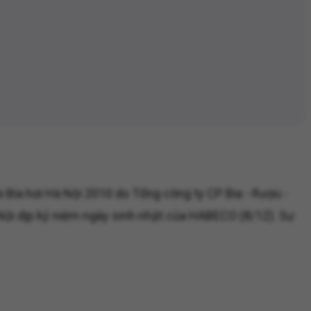
Bia hơi Hà Nội 2010 do Tổng công ty CP Bia - Rượu -
Nội dịp kỷ niệm ngày sinh nhật của HABECO (8/12). Sự