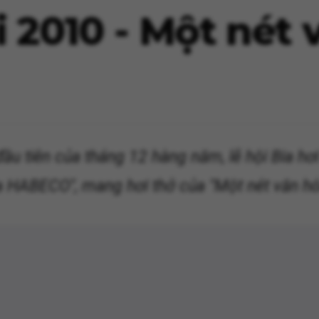
i 2010 - Một nét
ầu tiên của tháng 12 hàng năm, lễ hội Bia hơi
a HABECO", mang hơi thở của "Một nét văn hó