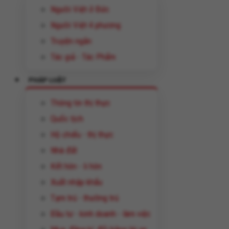
Người Việt ở Đức
Người Việt 4 phương
Truyện ngắn
Tác giả - Tác Phẩm
PHÁP LUẬT
Thông tin thị thực
Quốc tịch
Hộ chiếu - thị thực
Nhà đất
Kết hôn - li hôn
Xuất nhập khẩu
Tạm trú - thường trú
Đầu tư - kinh doanh - làm việc