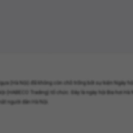
a (Hà Nội) đã không còn chỗ trống bởi sự kiện Ngày hội 
 (HABECO Trading) tổ chức. Đây là ngày hội Bia hơi Hà 
mắt người dân Hà Nội.