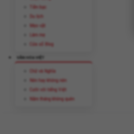
Tiền bạc
Du lịch
Mẹo vặt
Làm mẹ
Cửa sổ Blog
VĂN HÓA VIỆT
Chữ và Nghĩa
Nên hay không nên
Cười với tiếng Việt
Năm tháng không quên