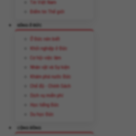
Tin Việt Nam
Điểm tin Thế giới
SỐNG Ở ĐỨC
Ở Đức nên biết
Khởi nghiệp ở Đức
Cơ hội việc làm
Nhân vật và Sự kiện
Khám phá nước Đức
Chế độ - Chính Sách
Dịch vụ miễn phí
Học tiếng Đức
Du học Đức
CỘNG ĐỒNG