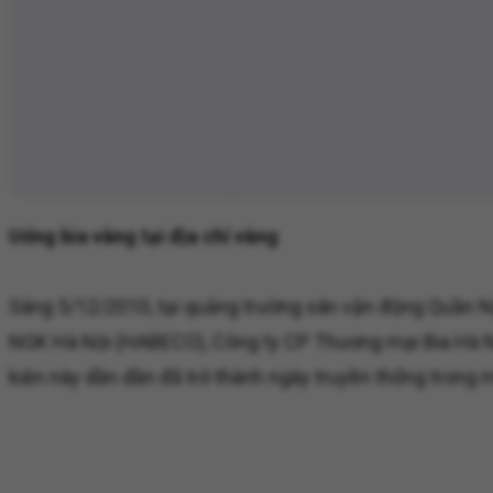
Uống bia vàng tại địa chỉ vàng
Sáng 5/12/2010, tại quảng trường sân vận động Quần Ngự
NGK Hà Nội (HABECO), Công ty CP Thương mại Bia Hà Nội
kiện này dần dần đã trở thành ngày truyền thống trong 