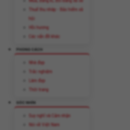
Mua, đăng kí, đổi bằng lái xe
Thuế thu nhâp - Bảo hiểm xã
hội
Hồi hương
Các vấn đề khác
PHONG CÁCH
Nhà đẹp
Trắc nghiệm
Làm đẹp
Thời trang
GÓC NHÌN
Suy nghĩ và Cảm nhận
Nói về Việt Nam