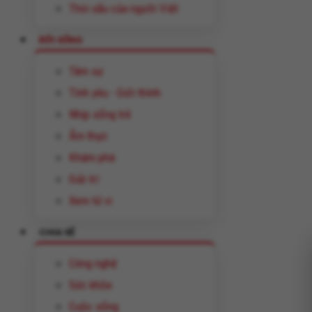
Thói xấu của người Việt
ĐỜI SỐNG
Tâm sự
Tình yêu - Giới thính
Nhịp sống trẻ
Ẩm thực
Khám phá
Giải trí
Xem tử vi
CHIA SẺ
Công nghệ
Sức khỏe
Cuộc sống