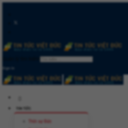
Quản lý tìm kiếm
Sign In
TIN TỨC
Thời sự Đức