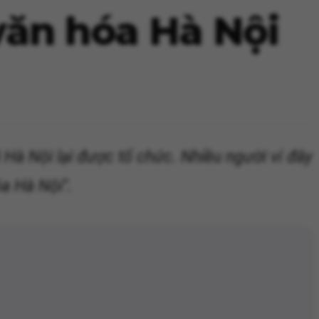
 văn hóa Hà Nội
 Hà Nội lại được tổ chức. Nhiều người ví đây
a Hà Nội".