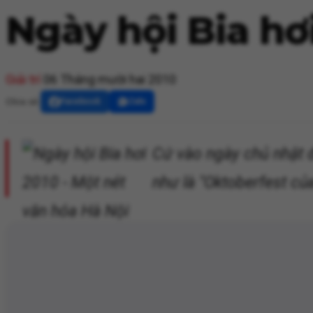
Ngày hội Bia hơ
Giải trí
06 Tháng mười hai 2010
Chia sẻ:
Facebook
Zalo
Cứ vào ngày chủ nhật đ
như là "Oktoberfest củ