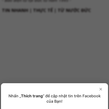
TIN NHANH | THỰC TẾ | TỪ NƯỚC ĐỨC
×
Nhấn „
Thích trang
“ để cập nhật tin trên Facebook
của Bạn!