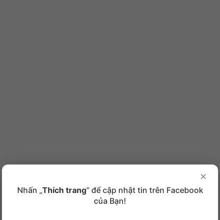
×
Nhấn „
Thích trang
“ để cập nhật tin trên Facebook
của Bạn!