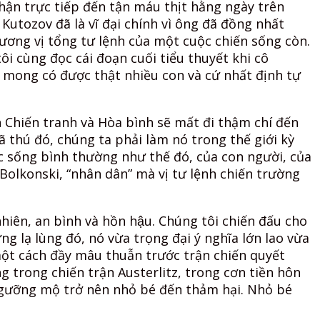
hận trực tiếp đến tận máu thịt hằng ngày trên
Kutozov đã là vĩ đại chính vì ông đã đồng nhất
cương vị tổng tư lệnh của một cuộc chiến sống còn.
i cùng đọc cái đoạn cuối tiểu thuyết khi cô
 mong có được thật nhiều con và cứ nhất định tự
 Chiến tranh và Hòa bình sẽ mất đi thậm chí đến
ã thú đó, chúng ta phải làm nó trong thế giới kỳ
uộc sống bình thường như thế đó, của con người, của
Bolkonski, “nhân dân” mà vị tư lệnh chiến trường
hiên, an bình và hồn hậu. Chúng tôi chiến đấu cho
g lạ lùng đó, nó vừa trọng đại ý nghĩa lớn lao vừa
một cách đầy mâu thuẫn trước trận chiến quyết
 trong chiến trận Austerlitz, trong cơn tiền hôn
ngưỡng mộ trở nên nhỏ bé đến thảm hại. Nhỏ bé