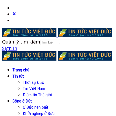
Quản lý tìm kiếm
Sign In
Trang chủ
Tin tức
Thời sự Đức
Tin Việt Nam
Điểm tin Thế giới
Sống ở Đức
Ở Đức nên biết
Khởi nghiệp ở Đức