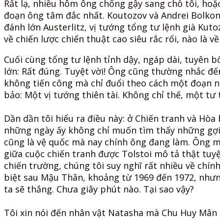
Rất lạ, nhiều hôm ông chống gậy sang chỗ tôi, hoặc
đoạn ông tâm đắc nhất. Koutozov và Andrei Bolkonsk
đánh lớn Austerlitz, vị tướng tổng tư lệnh già Kuto
về chiến lược chiến thuật cao siêu rắc rối, nào là 
Cuối cùng tổng tư lệnh tỉnh dậy, ngáp dài, tuyên bố
lớn: Rất đúng. Tuyệt vời! Ông cũng thường nhắc đế
không tiến công mà chỉ đuổi theo cách một đoạn nh
bảo: Một vị tướng thiên tài. Không chỉ thế, một tư
Dần dần tôi hiểu ra điều này: ở Chiến tranh và Hòa 
những ngày ấy không chỉ muốn tìm thấy những gợi ý
cũng là vệ quốc mà nay chính ông đang làm. Ông mu
giữa cuộc chiến tranh được Tolstoi mô tả thật tuyệ
chiến trường, chúng tôi suy nghĩ rất nhiều về chín
biệt sau Mậu Thân, khoảng từ 1969 đến 1972, nhưng
ta sẽ thắng. Chưa giây phút nào. Tại sao vậy?
Tôi xin nói đến nhân vật Natasha mà Chu Huy Mân 