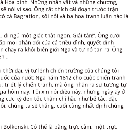
h và Hòa bình. Những nhân vật và những chương,
 nói vì sao. Ông rất thích cái đoạn trước trận
có cả Bagration, sôi nổi và ba hoa tranh luận nào là
 đi ngủ một giấc thật ngon. Giải tán!”. Ông cười
p mọi phản đối của cả triều đình, quyết định
chạy ra khỏi biên giới Nga và tự nó tan rã. Ông
iên…
 thời đại, vị tư lệnh chiến trường của chúng tôi
quốc của nước Nga năm 1812 cho cuộc chiến tranh
 triết lý chiến tranh, mà ông nhận ra sự tương tự
gia hôm nay. Tôi xin nói điều này: những ngày ấy ở
ng cực kỳ đen tối, thậm chí hầu như bế tắc, đặc
ôi, chúng ta sẽ thắng, cuối cùng nhất định chúng
 Bolkonski. Có thể là bằng trực cảm, một trực