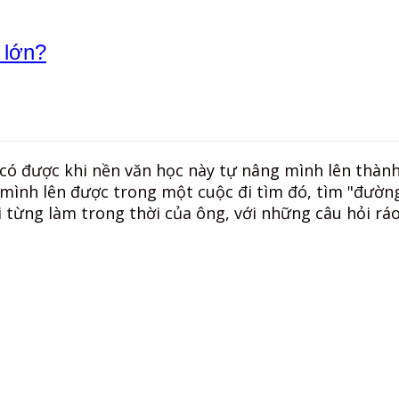
 lớn?
có được khi nền văn học này tự nâng mình lên thành
ình lên được trong một cuộc đi tìm đó, tìm "đường
 từng làm trong thời của ông, với những câu hỏi ráo
×
Nhấn „
Thích trang
“ để cập nhật tin trên Facebook
của Bạn!