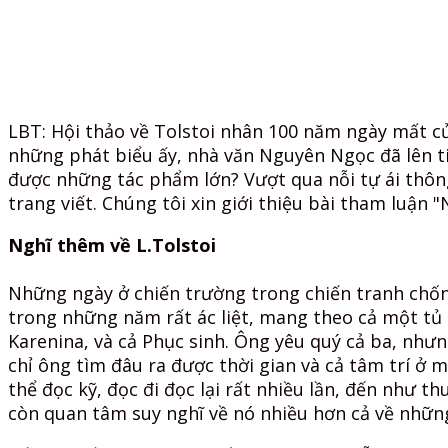
LBT: Hội thảo về Tolstoi nhân 100 năm ngày mất củ
những phát biểu ấy, nhà văn Nguyên Ngọc đã lên ti
được những tác phẩm lớn? Vượt qua nỗi tự ái thông
trang viết. Chúng tôi xin giới thiệu bài tham luận 
Nghĩ thêm về L.Tolstoi
Những ngày ở chiến trường trong chiến tranh chống
trong những năm rất ác liệt, mang theo cả một tủ s
Karenina, và cả Phục sinh. Ông yêu quý cả ba, như
chỉ ông tìm đâu ra được thời gian và cả tâm trí ở 
thể đọc kỹ, đọc đi đọc lại rất nhiều lần, đến như t
còn quan tâm suy nghĩ về nó nhiều hơn cả về những