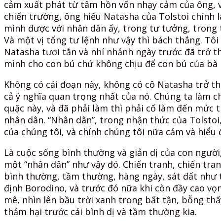
cảm xuất phát từ tâm hồn vốn nhạy cảm của ông, v
chiến trường, ông hiểu Natasha của Tolstoi chính l
mình được với nhân dân ấy, trong tư tưởng, trong t
Và một vị tổng tư lệnh như vậy thì bách thắng. Tôi
Natasha tươi tắn và nhí nhảnh ngày trước đã trở t
mình cho con bú chứ không chịu để con bú của b
Không có cái đoạn này, không có cô Natasha trở t
cả ý nghĩa quan trọng nhất của nó. Chúng ta làm c
quặc này, và đã phải làm thì phải cố làm đến mức t
nhân dân. “Nhân dân”, trong nhận thức của Tolstoi
của chúng tôi, và chính chúng tôi nữa cảm và hiểu 
Là cuộc sống bình thường và giản dị của con người, 
một “nhân dân” như vậy đó. Chiến tranh, chiến tran
bình thường, tầm thường, hàng ngày, sát đất như 
định Borodino, và trước đó nữa khi còn đầy cao vọ
mê, nhìn lên bầu trời xanh trong bất tận, bỗng 
thảm hại trước cái bình dị và tầm thường kia.