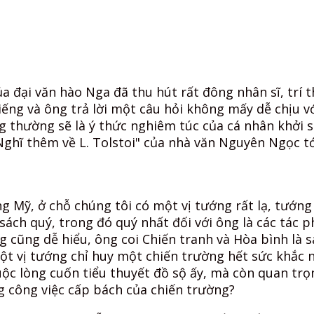
ĐÃ THÍCH RỒI
a đại văn hào Nga đã thu hút rất đông nhân sĩ, trí
ếng và ông trả lời một câu hỏi không mấy dễ chịu v
 thường sẽ là ý thức nghiêm túc của cá nhân khởi s
"Nghĩ thêm về L. Tolstoi" của nhà văn Nguyên Ngọc tớ
 Mỹ, ở chỗ chúng tôi có một vị tướng rất lạ, tướng
ách quý, trong đó quý nhất đối với ông là các tác p
ng cũng dễ hiểu, ông coi Chiến tranh và Hòa bình là
một vị tướng chỉ huy một chiến trường hết sức khắc
huộc lòng cuốn tiểu thuyết đồ sộ ấy, mà còn quan trọ
 công việc cấp bách của chiến trường?