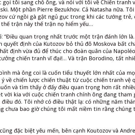
 gọi tôi sang chỗ ông, và nói với tôi về Chiến tran
i. Một phần Pierre Bezukhov. Cả Natasha nữa. Tôi sẽ
zov cứ ngồi gà gật ngủ gục trong khi các tướng trẻ, 
về thế trận này thế trận nọ hiểm yếu…
: “Điều quan trọng nhất trước một trận đánh lớn là…
n quyết định của Kutozov bỏ thủ đô Moskova bất chấ
ất định vừa đủ để thúc cho đoàn quân của Napoléon 
 tưởng chiến tranh vĩ đại!… Và trận Borodino, tất nh
bình mà ông coi là cuốn tiểu thuyết lớn nhất của mọi
 về chiến lược chiến thuật từ cuộc chiến tranh vệ 
ốn và tìm thấy ở đấy điều quan trọng hơn rất nhiều:
t vời kia với cuộc chiến tranh chính ông đang tham 
h điều đó. Tôi nhớ có điều thật lạ: có những năm thá
 chưa bao giờ chúng tôi mất niềm tin rằng chúng t
cũng đặc biệt yêu mến, bên cạnh Koutozov và Andrei