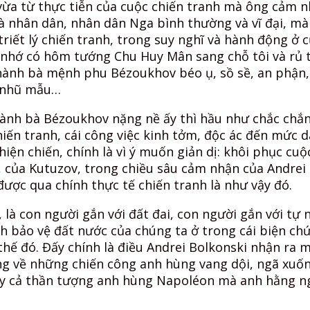
ừa từ thực tiễn của cuộc chiến tranh mà ông cảm n
à nhân dân, nhân dân Nga bình thường và vĩ đại, mà 
riết lý chiến tranh, trong suy nghĩ và hành động ở 
 nhớ có hôm tướng Chu Huy Mân sang chỗ tôi và rủ tô
hành bà mệnh phu Bézoukhov béo ụ, sồ sề, an phận,
à nhũ mẫu…
hành bà Bézoukhov nặng nề ấy thì hầu như chắc chắn
hiến tranh, cái công việc kinh tởm, độc ác đến mức d
hiện chiến, chính là vì ý muốn giản dị: khôi phục c
, của Kutuzov, trong chiều sâu cảm nhận của Andrei 
được qua chính thực tế chiến tranh là như vậy đó.
là con người gắn với đất đai, con người gắn với tự n
h bảo vệ đất nước của chúng ta ở trong cái biện chứn
thế đó. Đấy chính là điều Andrei Bolkonski nhận ra 
ng về những chiến công anh hùng vang dội, ngã xuống
thấy cả thần tượng anh hùng Napoléon mà anh hằng 