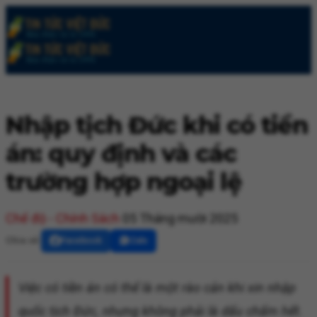
Nhập tịch Đức khi có tiền
án: quy định và các
trường hợp ngoại lệ
Chế độ - Chính Sách
05 Tháng mười 2025
Chia sẻ:
Facebook
Zalo
Việc có tiền án có thể là một rào cản khi xin nhập
quốc tịch Đức, nhưng không phải là dấu chấm hết.