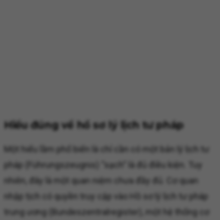
Hiểu đúng về hồ sơ lý lịch tư pháp
Một hiểu lầm phổ biến là chỉ cần có một bản lý lịch tư
pháp (Führungszeugnis) “sạch” là đủ điều kiện. Tuy
nhiên, đây là một quan niệm chưa đầy đủ. Cơ quan
nhập tịch có quyền truy cập vào Hồ sơ lý lịch tư pháp
trung ương (Bundeszentralregister), một hệ thống cơ