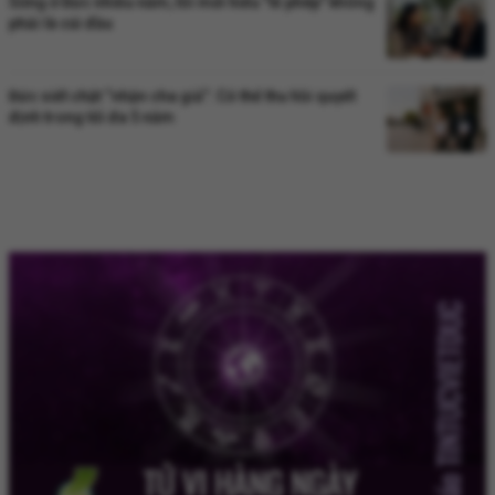
Sống ở Đức nhiều năm, tôi mới hiểu "lễ phép" không
phải là cúi đầu
Đức siết chặt “nhận cha giả”: Có thể thu hồi quyết
định trong tối đa 5 năm