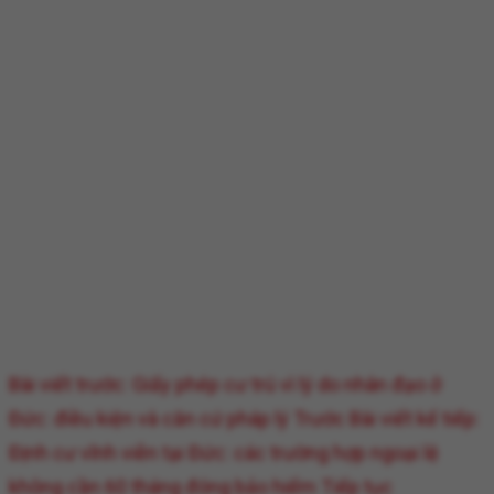
Bài viết trước: Giấy phép cư trú vì lý do nhân đạo ở
Đức: điều kiện và căn cứ pháp lý
Trước
Bài viết kế tiếp:
Định cư vĩnh viễn tại Đức: các trường hợp ngoại lệ
không cần 60 tháng đóng bảo hiểm
Tiếp tục