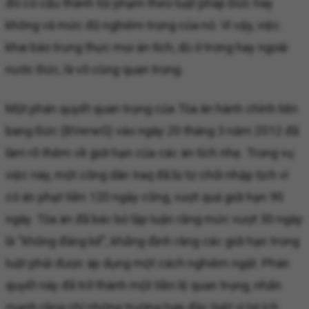
đó có cấu thành tội phạm theo luật pháp Đức hay
không và mức độ nghiêm trọng của nó. Vì vậy, việc
khai báo trung thực mọi án tích, dù ở trong hay ngoài
nước Đức, là vô cùng quan trọng.
Một phán quyết quan trọng của Tòa án hành chính liên
bang Đức (BVerwG) vào ngày 20 tháng 3 năm 2012 đã
làm rõ thêm về giới hạn của các án tích nhẹ. Trong vụ
việc này, một công dân Iraq đã bị từ chối nhập tịch vì
có án phạt tiền 120 ngày công, vượt quá giới hạn 90
ngày. Tòa án đã bác bỏ lập luận rằng mức vượt 30 ngày
là “không đáng kể”, khẳng định rằng các giới hạn trong
luật phải được áp dụng một cách nghiêm ngặt. Phán
quyết này đã trở thành một tiền lệ quan trọng, nhấn
mạnh rằng chỉ những trường hợp đặc biệt vì lợi ích