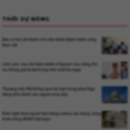
THỜI SỰ NÓNG
Bác sĩ mổ cắt nhầm mô não khiến bệnh nhân sống
thực vật
Linh cảm của chủ tiệm bánh ở Speyer cứu sống đôi
vợ chồng già bị kẹt trong nhà suốt ba ngày
Thượng viện Mỹ thông qua dự luật trừng phạt Nga
bằng đòn đánh vào người mua dầu
Kiến nghị đưa người bán hàng online, lao động công
trình đóng BHXH bắt buộc