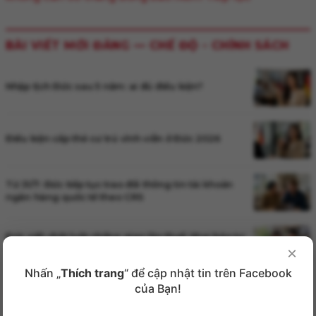
BÀI VIẾT MỚI ĐĂNG —
CHẾ ĐỘ - CHÍNH SÁCH
Nhập tịch Đức sau 5 năm: ai đủ điều kiện?
Điều kiện cấp thẻ cư trú vĩnh viễn ở Đức 2026
Từ 31/7: Đức tiếp tục trao đổi thông tin tài khoản
ngân hàng quốc tế theo CRS
Đức siết chặt luật chống gian lận thuế: khai báo tự
nguyện không còn là 'chìa khóa' để thoát tội
×
Nhấn „
Thích trang
“ để cập nhật tin trên Facebook
của Bạn!
BÀI VIẾT QUAN TÂM NHẤT —
CHẾ ĐỘ - CHÍNH