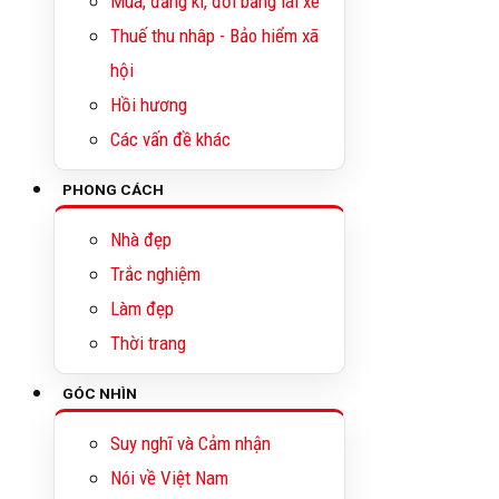
Mua, đăng kí, đổi bằng lái xe
Thuế thu nhâp - Bảo hiểm xã
hội
Hồi hương
Các vấn đề khác
PHONG CÁCH
Nhà đẹp
Trắc nghiệm
Làm đẹp
Thời trang
GÓC NHÌN
Suy nghĩ và Cảm nhận
Nói về Việt Nam