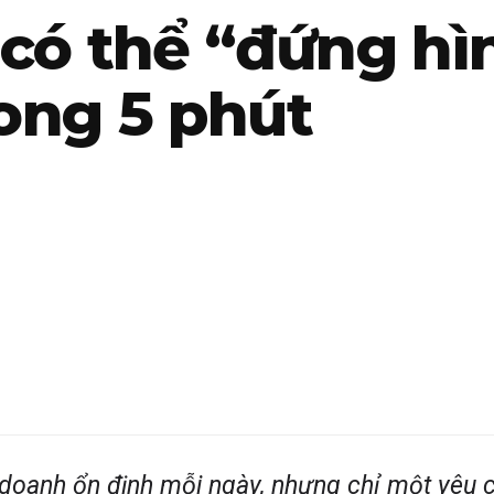
có thể “đứng hì
rong 5 phút
h doanh ổn định mỗi ngày, nhưng chỉ một yêu