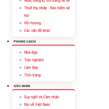
Mua, đăng kí, đổi bằng lái xe
Thuế thu nhâp - Bảo hiểm xã
hội
Hồi hương
Các vấn đề khác
PHONG CÁCH
Nhà đẹp
Trắc nghiệm
Làm đẹp
Thời trang
GÓC NHÌN
Suy nghĩ và Cảm nhận
Nói về Việt Nam