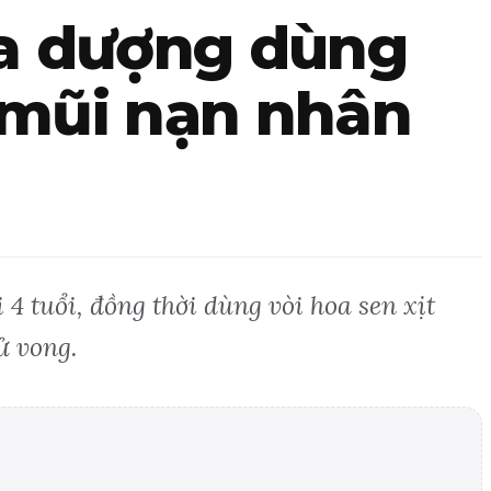
ha dượng dùng
, mũi nạn nhân
 tuổi, đồng thời dùng vòi hoa sen xịt
ử vong.