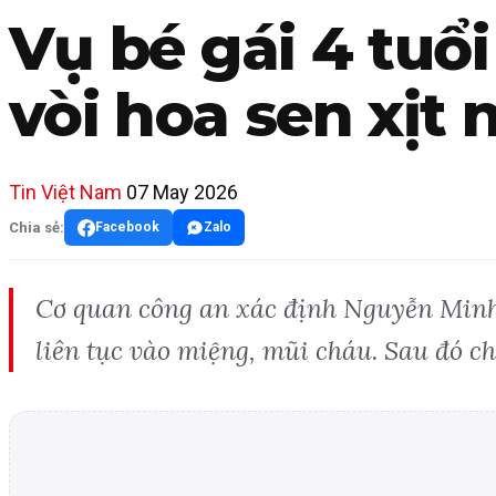
Vụ bé gái 4 tuổ
vòi hoa sen xịt
Tin Việt Nam
07 May 2026
Chia sẻ:
Facebook
Zalo
Cơ quan công an xác định Nguyễn Minh H
liên tục vào miệng, mũi cháu. Sau đó ch