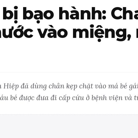
i bị bạo hành: C
 nước vào miệng
iệp đã dùng chân kẹp chặt vào má bé gái 4
áu bé được đưa đi cấp cứu ở bệnh viện và t