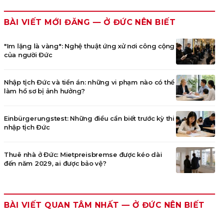
BÀI VIẾT MỚI ĐĂNG —
Ở ĐỨC NÊN BIẾT
"Im lặng là vàng": Nghệ thuật ứng xử nơi công cộng
của người Đức
Nhập tịch Đức và tiền án: những vi phạm nào có thể
làm hồ sơ bị ảnh hưởng?
Einbürgerungstest: Những điều cần biết trước kỳ thi
nhập tịch Đức
Thuê nhà ở Đức: Mietpreisbremse được kéo dài
đến năm 2029, ai được bảo vệ?
BÀI VIẾT QUAN TÂM NHẤT —
Ở ĐỨC NÊN BIẾT