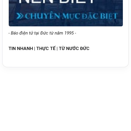
- Báo điện tử tại Đức từ năm 1995 -
TIN NHANH | THỰC TẾ | TỪ NƯỚC ĐỨC